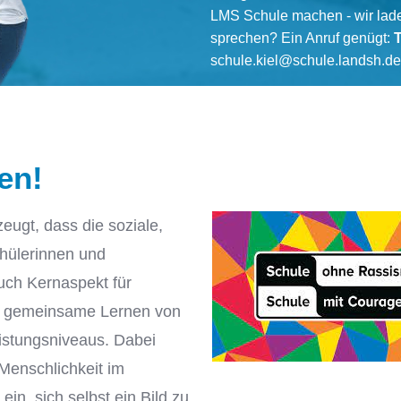
LMS Schule machen - wir lade
sprechen? Ein Anruf genügt:
T
schule.kiel@schule.landsh.d
ben!
zeugt, dass die soziale,
Schülerinnen und
uch Kernaspekt für
 das gemeinsame Lernen von
istungsniveaus. Dabei
Menschlichkeit im
 ein, sich selbst ein Bild zu