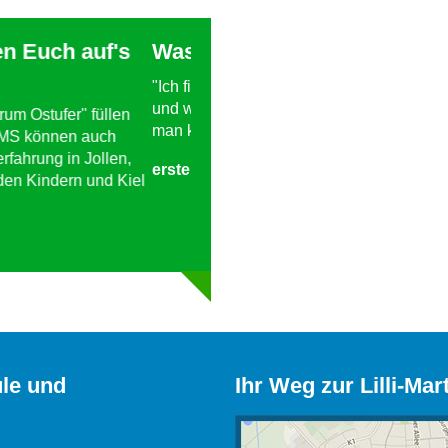
 statt pauken!
"Dat wi ok Platt snacken
uft. Ich fühle mich wohl
"Dass wir an der LMS die plattdeut
ehrer wenigstens mal und
wir unsere SchülerInnen immer wied
alltäglichen Zungenschlag unserer E
bringen, macht mich froh und zufrie
erstellt von H. Landt-Hayen, Schul
ule und
Ihr Weg zur Lilli-Mar
hülerinnen und Schülern ist
hule steht für gemeinsames
cher Leistungsniveaus.