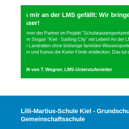
h auf's
Was mir an der LMS gefällt: Lernen
"Ich finde gut, dass es hier nicht nach Schema-F lä
und wenn es mal nicht so läuft, dann helfen die L
er" füllen
man kann mit ihnen reden."
nen auch
in Jollen,
erstellt von Martin, 8. Klasse
ern und Kiel
Lilli-Martius-Schule Kiel - Grundsch
Gemeinschaftsschule
Soziale, kulturelle und charakterliche Vielfalt von Sc
entscheidend für positive Lernerlebnisse. Unsere Sc
Lernen von Kindern und Jugendlichen unterschiedli