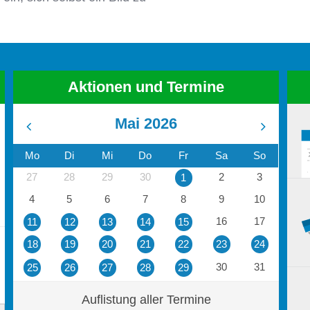
Aktionen und Termine
Mai 2026
Mo
Di
Mi
Do
Fr
Sa
So
27
28
29
30
2
3
1
4
5
6
7
8
9
10
16
17
11
12
13
14
15
18
19
20
21
22
23
24
30
31
25
26
27
28
29
Auflistung aller Termine